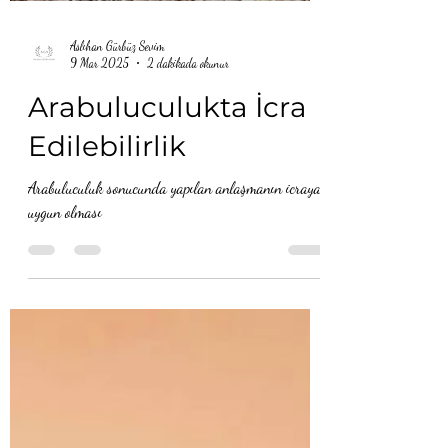
Aslıhan Gürbüz Sevim
9 Mar 2025
2 dakikada okunur
Arabuluculukta İcra
Edilebilirlik
Arabuluculuk sonucunda yapılan anlaşmanın icraya
uygun olması