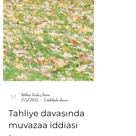
Aslıhan Gürbüz Sevim
11 Eyl 2025
3 dakikada okunur
Tahliye davasında