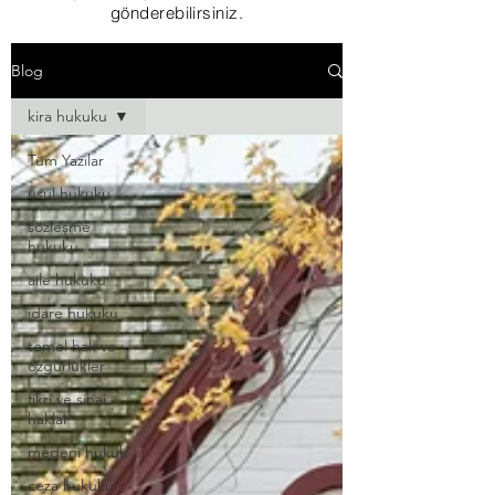
gönderebilirsiniz.
Blog
kira hukuku
Tüm Yazılar
usul hukuku
sözleşme
hukuku
aile hukuku
idare hukuku
temel hak ve
özgürlükler
fikri ve sinai
haklar
medeni hukuk
ceza hukuku