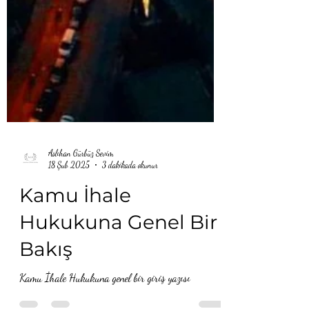
Aslıhan Gürbüz Sevim
18 Şub 2025
3 dakikada okunur