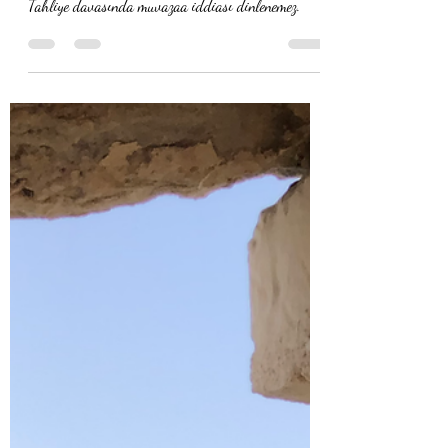
muvazaa iddiası
Tahliye davasında muvazaa iddiası dinlenemez.