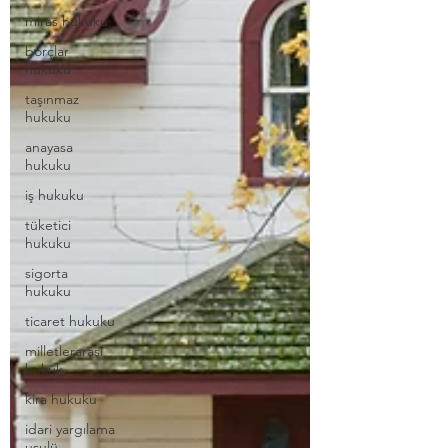
miras hukuku
borçlar
hukuku
taşınmaz
hukuku
anayasa
hukuku
iş hukuku
tüketici
hukuku
sigorta
hukuku
ticaret hukuku
milletlerarası
hukuk
kira hukuku
idari yargılama
usulü