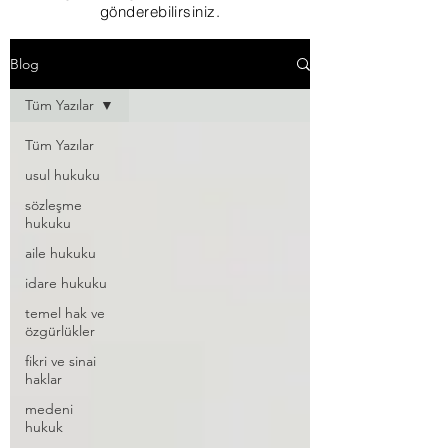
gönderebilirsiniz.
Blog
Tüm Yazılar
Tüm Yazılar
usul hukuku
sözleşme
hukuku
aile hukuku
idare hukuku
temel hak ve
özgürlükler
fikri ve sinai
haklar
medeni
hukuk