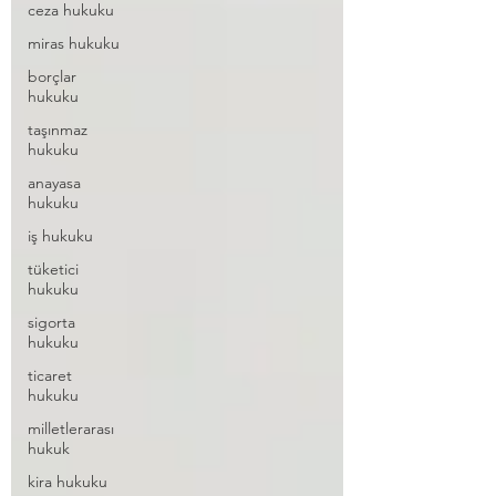
ceza hukuku
miras hukuku
borçlar
hukuku
taşınmaz
hukuku
anayasa
hukuku
iş hukuku
tüketici
hukuku
sigorta
hukuku
ticaret
hukuku
milletlerarası
hukuk
kira hukuku