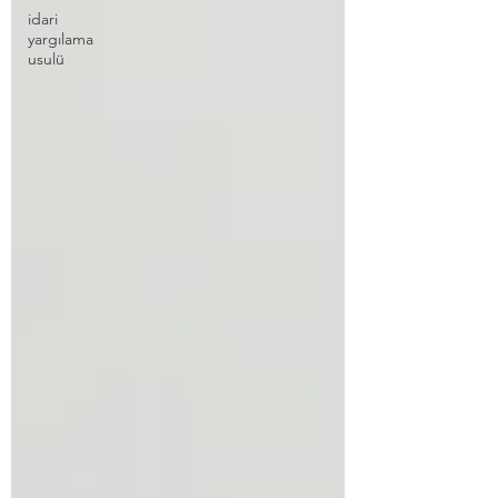
idari
yargılama
usulü