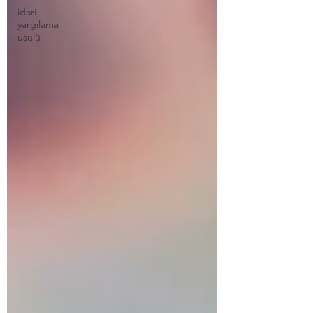
idari
yargılama
usulü