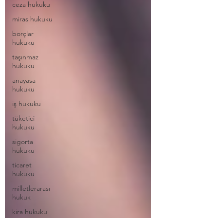
ceza hukuku
miras hukuku
borçlar
hukuku
taşınmaz
hukuku
anayasa
hukuku
iş hukuku
tüketici
hukuku
sigorta
hukuku
ticaret
hukuku
milletlerarası
hukuk
kira hukuku