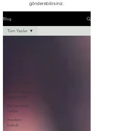
gönderebilirsiniz.
Blog
Tüm Yazılar
Tüm Yazılar
usul hukuku
sözleşme
hukuku
aile hukuku
idare hukuku
temel hak ve
özgürlükler
fikri ve sinai
haklar
medeni
hukuk