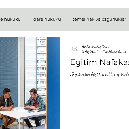
le hukuku
idare hukuku
temel hak ve özgürlükler
ku
miras hukuku
borçlar hukuku
taşınmaz h
Aslıhan Gürbüz Sevim
8 Haz 2021
3 dakikada okunur
Eğitim Nafaka
sigorta hukuku
ticaret hukuku
milletlerarası 
18 yaşından büyük çocuklar eğitimler