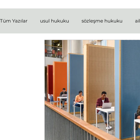
Tüm Yazılar
usul hukuku
sözleşme hukuku
ai
fikri ve sinai haklar
medeni hukuk
ceza huku
anayasa hukuku
iş hukuku
tüketici hukuku
kira hukuku
idari yargılama usulü