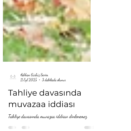
Aslıhan Gürbüz Sevim
11 Eyl 2025
3 dakikada okunur
Tahliye davasında
muvazaa iddiası