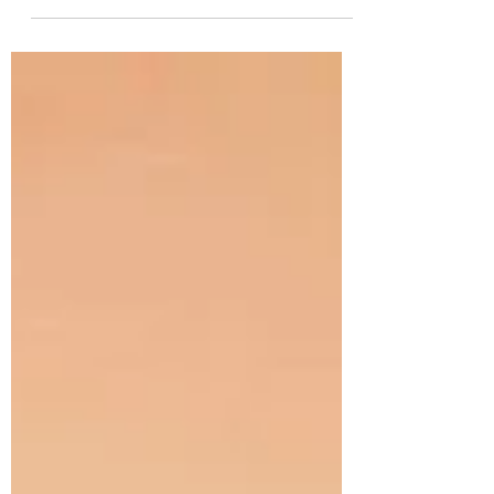
Tahliye davasında muvazaa iddiası dinlenemez.