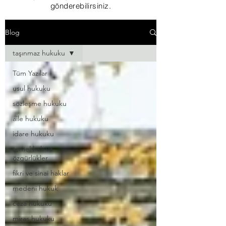
gönderebilirsiniz.
Blog
taşınmaz hukuku
Tüm Yazılar
usul hukuku
sözleşme hukuku
aile hukuku
idare hukuku
temel hak ve
özgürlükler
fikri ve sinai haklar
medeni hukuk
ceza hukuku
miras hukuku