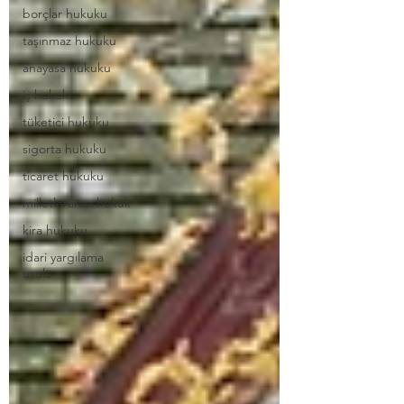
borçlar hukuku
taşınmaz hukuku
anayasa hukuku
iş hukuku
tüketici hukuku
sigorta hukuku
ticaret hukuku
milletlerarası hukuk
kira hukuku
idari yargılama
usulü