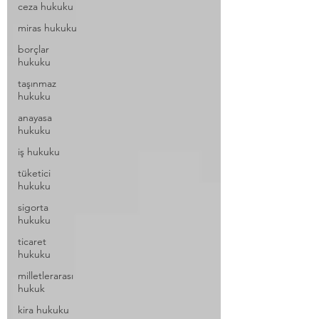
ceza hukuku
miras hukuku
borçlar
hukuku
taşınmaz
hukuku
anayasa
hukuku
iş hukuku
tüketici
hukuku
sigorta
hukuku
ticaret
hukuku
milletlerarası
hukuk
kira hukuku