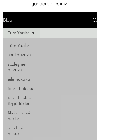
gönderebilirsiniz.
Blog
Tüm Yazılar
Tüm Yazılar
usul hukuku
sözleşme
hukuku
aile hukuku
idare hukuku
temel hak ve
özgürlükler
fikri ve sinai
haklar
medeni
hukuk