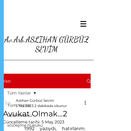
Av.Arb.ASLIHAN GÜRBÜZ
SEVİM
Yazı
Tüm Yazılar
Aslıhan Gürbüz Sevim
Tüm Yazılar
5 Nis 2023
2 dakikada okunur
Avukat Olmak...2
usul hukuku
Güncelleme tarihi:
5 May 2023
sözleşme hukuku
	1992 yazıydı, hatırlarım. 