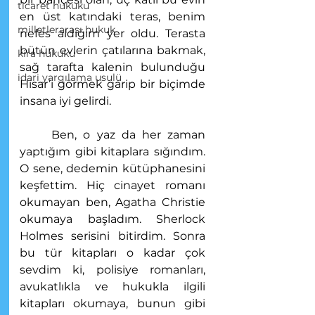
ticaret hukuku
en üst katındaki teras, benim 
milletlerarası hukuk
nefes aldığım yer oldu. Terasta 
bütün evlerin çatılarına bakmak, 
kira hukuku
sağ tarafta kalenin bulunduğu 
idari yargılama usulü
Hisar’ı görmek garip bir biçimde 
insana iyi gelirdi. 
	Ben, o yaz da her zaman 
yaptığım gibi kitaplara sığındım. 
O sene, dedemin kütüphanesini 
keşfettim. Hiç cinayet romanı 
okumayan ben, Agatha Christie 
okumaya başladım. Sherlock 
Holmes serisini bitirdim. Sonra 
bu tür kitapları o kadar çok 
sevdim ki, polisiye romanları, 
avukatlıkla ve hukukla ilgili 
kitapları okumaya, bunun gibi 