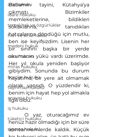
aile hukuku
Babamın tayini, Kütahya’ya 
çıkmıştı. Bizimkiler 
idare hukuku
memleketlerine, bildikleri 
temel hak ve özgürlükler
sokaklarına, tanıdıkları 
hatıralarına döndüğü için mutlu, 
fikri ve sinai haklar
ben ise keyifsizdim. Lisenin her 
medeni hukuk
bir sınıfını başka bir yerde 
okumanın yükü vardı üzerimde. 
ceza hukuku
Her yıl okula yeniden başlıyor 
miras hukuku
gibiydim. Sonunda bu durum 
borçlar hukuku
hayatıma, bir yere ait olmamak 
olarak yansıdı. O yüzdendir ki, 
taşınmaz hukuku
benim için hayat hep yol almakla 
anayasa hukuku
ilgili oldu.
iş hukuku
	O yaz, oturacağımız ev 
tüketici hukuku
henüz hazır olmadığı için bir süre 
sigorta hukuku
anneannemlerde kaldık. Küçük 
bir bahçesi olan, üç katlı bu evin 