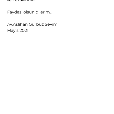
Faydası olsun dilerim...
Av.Aslıhan Gürbüz Sevim
Mayıs 2021
#unutulmahakkı
#internet
#sulhceza
#erişimkısıtlaması
Yararlanılan Kaynaklar
Tamer Soysal, Unutulma 
Hakkının Avrupa Birliği’nin Genel 
Veri Koruma Tüzüğü 
Çerçevesinde İncelenmesi, 
Uyuşmazlık Mahkemesi Dergisi, 
Haziran 2019
Anayasa Mahkemesi Genel 
Kurulu, 3.3.2016 tarihli, 2013/5653 