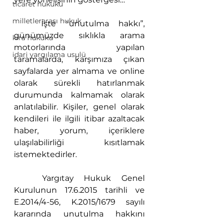
ticaret hukuku
milletlerarası hukuk
	İşte “unutulma hakkı”, 
günümüzde sıklıkla arama 
kira hukuku
motorlarında yapılan 
idari yargılama usulü
taramalarda, karşımıza çıkan 
sayfalarda yer almama ve online 
olarak sürekli hatırlanmak 
durumunda kalmamak olarak 
anlatılabilir. Kişiler, genel olarak 
kendileri ile ilgili itibar azaltacak 
haber, yorum, içeriklere 
ulaşılabilirliği kısıtlamak 
istemektedirler.
	Yargıtay Hukuk Genel 
Kurulunun 17.6.2015 tarihli ve 
E.2014/4-56, K.2015/1679 sayılı 
kararında unutulma hakkını 