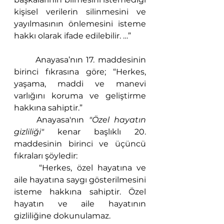
kişisel verilerin silinmesini ve 
yayılmasının önlemesini isteme 
hakkı olarak ifade edilebilir. …”
	Anayasa’nın 17. maddesinin 
birinci fıkrasına göre; “Herkes, 
yaşama, maddi ve manevi 
varlığını koruma ve geliştirme 
hakkına sahiptir.”
	Anayasa'nın
 "Özel hayatın 
gizliliği"
 kenar başlıklı 20. 
maddesinin birinci ve üçüncü 
fıkraları şöyledir:
 	“Herkes, özel hayatına ve 
aile hayatına saygı gösterilmesini 
isteme hakkına sahiptir. Özel 
hayatın ve aile hayatının 
gizliliğine dokunulamaz.