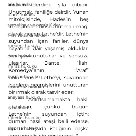
aile hukuku
insanın derdine şifa gibidir. 
Unutmak, faniliğe dairdir. Yunan 
idare hukuku
mitolojisinde, Hades’in beş 
temel hak ve özgürlükler
ırmağından birisi unutma ırmağı 
olarak geçen Lethe’dir. Lethe’nin 
fikri ve sinai haklar
suyundan içen faniler, dünya 
medeni hukuk
hayatına dair yaşamış oldukları 
her şeyi unuturlar ve sonsuza 
ceza hukuku
ulaşırlar. Dante, “İlahi 
miras hukuku
Komedya”anın “Araf” 
borçlar hukuku
bölümünde Lethe’yi, suyundan 
içenlere geçmişlerini unutturan 
taşınmaz hukuku
bir ırmak olarak tasvir eder;
anayasa hukuku
	“Anımsamamakta haklı 
olabilirsin, çünkü bugün 
iş hukuku
Lethe’nin suyundan içtin; 
tüketici hukuku
duman nasıl ateşi belli ederse, 
sigorta hukuku
bu unutuş da isteğinin başka 
yere yönelişinin göstergesi…" 