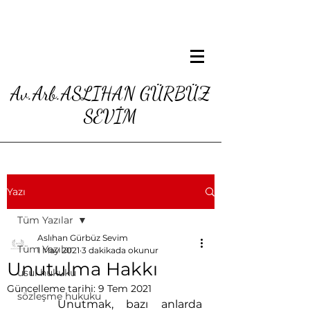
Av.Arb.ASLIHAN GÜRBÜZ
SEVİM
Yazı
Tüm Yazılar
Aslıhan Gürbüz Sevim
Tüm Yazılar
1 May 2021
3 dakikada okunur
Unutulma Hakkı
usul hukuku
Güncelleme tarihi:
9 Tem 2021
sözleşme hukuku
	Unutmak, bazı anlarda 